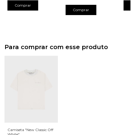
Comprar
C
Comprar
Para comprar com esse produto
Camiseta "New Classic Off
White"