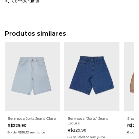
Compartilhar
Produtos similares
Bermuda Jorts Jeans Clara
Bermuda "Jorts" Jeans
Shorts
Escura
R$229,90
R$20
R$229,90
6
x
de
R$38,32
sem juros
6
x
de
R
6
x
de
R$38,32
sem juros