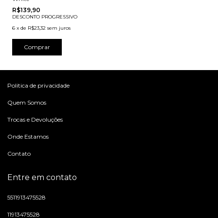
R$139,90
DESCONTO PROGRESSIVO
6
x
de
R$23,32
sem juros
Comprar
Politica de privacidade
Quem Somos
Trocas e Devoluções
Onde Estamos
Contato
Entre em contato
5511913475528
11913475528