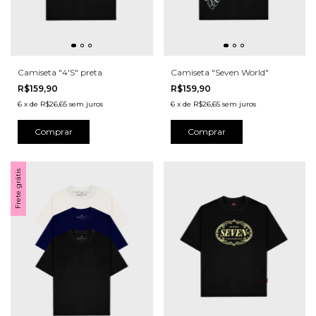
Camiseta "4'S" preta
Camiseta "Seven World"
R$159,90
R$159,90
6
x
de
R$26,65
sem juros
6
x
de
R$26,65
sem juros
Comprar
Comprar
Frete grátis