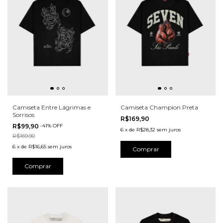
Camiseta Entre Lágrimas e
Camiseta Champion Preta
Sorrisos
R$169,90
R$99,90
-
41
%
OFF
6
x
de
R$28,32
sem juros
R$169,90
6
x
de
R$16,65
sem juros
Comprar
Comprar