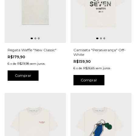
Regata Waffle "New Classic"
Camiseta "Perseverança" Off-
White
R$179,90
R$159,90
6
x
de
R$29,98
sem juros
6
x
de
R$26,65
sem juros
Comprar
Comprar