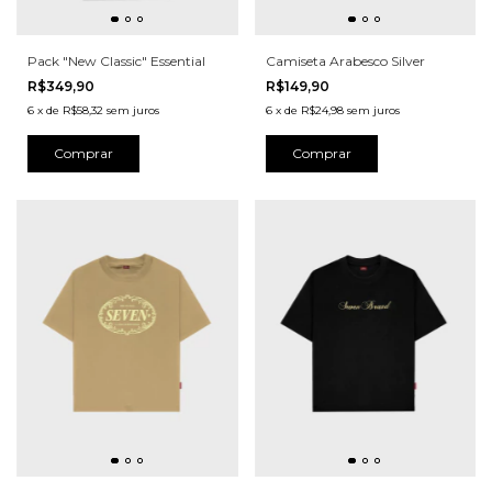
Pack "New Classic" Essential
Camiseta Arabesco Silver
R$349,90
R$149,90
6
x
de
R$58,32
sem juros
6
x
de
R$24,98
sem juros
Comprar
Comprar