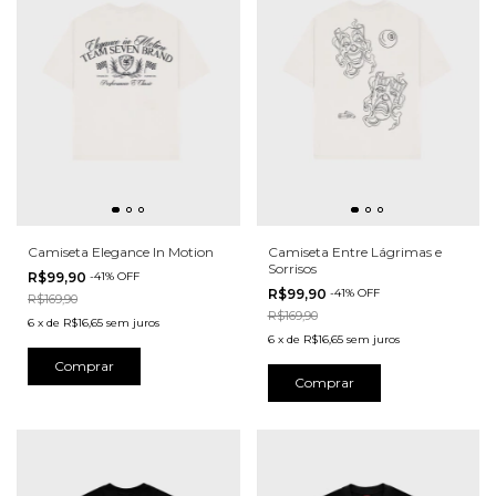
Camiseta Elegance In Motion
Camiseta Entre Lágrimas e
Sorrisos
R$99,90
-
41
%
OFF
R$99,90
-
41
%
OFF
R$169,90
R$169,90
6
x
de
R$16,65
sem juros
6
x
de
R$16,65
sem juros
Comprar
Comprar