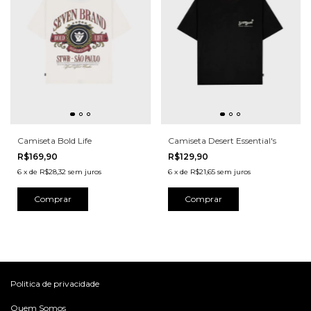
Camiseta Bold Life
Camiseta Desert Essential's
R$169,90
R$129,90
6
x
de
R$28,32
sem juros
6
x
de
R$21,65
sem juros
Comprar
Comprar
Politica de privacidade
Quem Somos