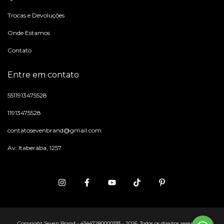
Trocas e Devoluções
Onde Estamos
Contato
Entre em contato
5511913475528
11913475528
contatosevenbrand@gmail.com
Av. Itaberaba, 1257
Copyright Seven Brand - 43447280000193 - 2026. Todos os direitos reservados.